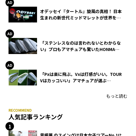
オデッセイ『タートル』旋風の真相！ 日本
生まれの新世代ミッドマレットが世界を席
巻
「ステンレスなのは言われないとわからな
い」プロもアマチュアも驚いたHONMA
WEDGEの打感とスピン
「Pxは楽に飛ぶ。Vxは打感がいい。TOUR
Vはカッコいい」アマチュアが選ぶ
HONMA「T//WORLD アイアン」
もっと読む
人気記事ランキング
菅楓華 のスイングは日本女子ツアーNo.1!?