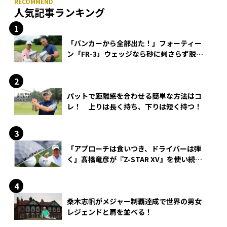
人気記事ランキング
「バンカーから全部出た！」フォーティー
ン「FR-3」ウェッジなら砂に刺さらず脱出
できる？
パットで距離感を合わせる簡単な方法はコ
レ！ 上りは長く持ち、下りは短く持つ！
「アプローチは食いつき、ドライバーは弾
く」髙橋竜彦が『Z-STAR XV』を使い続け
る理由
桑木志帆がメジャー制覇達成で世界の男女
レジェンドと肩を並べる！