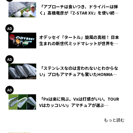
「アプローチは食いつき、ドライバーは弾
く」髙橋竜彦が『Z-STAR XV』を使い続け
る理由
オデッセイ『タートル』旋風の真相！ 日本
生まれの新世代ミッドマレットが世界を席
巻
「ステンレスなのは言われないとわからな
い」プロもアマチュアも驚いたHONMA
WEDGEの打感とスピン
「Pxは楽に飛ぶ。Vxは打感がいい。TOUR
Vはカッコいい」アマチュアが選ぶ
HONMA「T//WORLD アイアン」
もっと読む