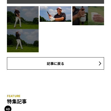
グ
記事に戻る
特集記事
ダフ
って