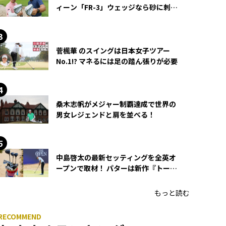
ィーン「FR-3」ウェッジなら砂に刺さ
らず脱出できる？
菅楓華 のスイングは日本女子ツアー
No.1!? マネるには足の踏ん張りが必要
桑木志帆がメジャー制覇達成で世界の
男女レジェンドと肩を並べる！
中島啓太の最新セッティングを全英オ
ープンで取材！ パターは新作『トーチ
ド』を投入
もっと読む