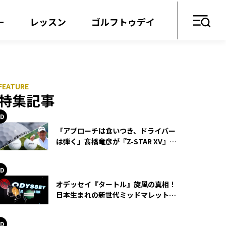
ー
レッスン
ゴルフトゥデイ
特集記事
「アプローチは食いつき、ドライバー
は弾く」髙橋竜彦が『Z-STAR XV』を
使い続ける理由
オデッセイ『タートル』旋風の真相！
日本生まれの新世代ミッドマレットが
世界を席巻