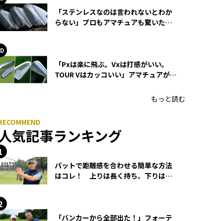
「ステンレスなのは言われないとわか
らない」プロもアマチュアも驚いた
HONMA WEDGEの打感とスピン
「Pxは楽に飛ぶ。Vxは打感がいい。
TOUR Vはカッコいい」アマチュアが選
ぶHONMA「T//WORLD アイアン」
もっと読む
人気記事ランキング
パットで距離感を合わせる簡単な方法
はコレ！ 上りは長く持ち、下りは短
く持つ！
「バンカーから全部出た！」フォーテ