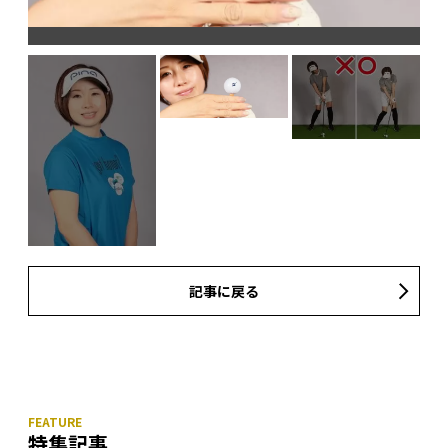
テ
ス
記事に戻る
特集記事