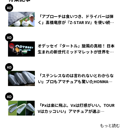
「アプローチは食いつき、ドライバーは弾
く」髙橋竜彦が『Z-STAR XV』を使い続け
る理由
オデッセイ『タートル』旋風の真相！ 日本
生まれの新世代ミッドマレットが世界を席
巻
「ステンレスなのは言われないとわからな
い」プロもアマチュアも驚いたHONMA
WEDGEの打感とスピン
「Pxは楽に飛ぶ。Vxは打感がいい。TOUR
Vはカッコいい」アマチュアが選ぶ
HONMA「T//WORLD アイアン」
もっと読む