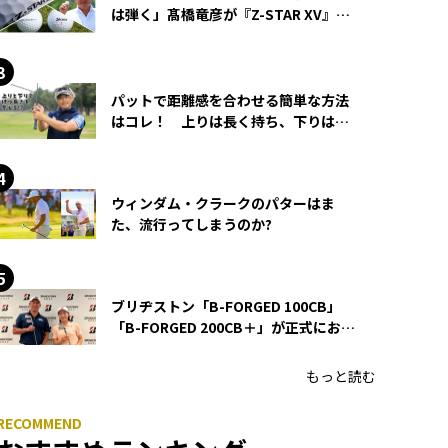
は弾く」髙橋竜彦が『Z-STAR XV』を
使い続ける理由
パットで距離感を合わせる簡単な方法
はコレ！ 上りは長く持ち、下りは短
く持つ！
ウィンダム・クラークのパターはま
た、流行ってしまうのか?
ブリヂストン「B-FORGED 100CB」
「B-FORGED 200CB＋」が正式にお披
露目！ あのアイアンの正体がついに
明らかに！
もっと読む