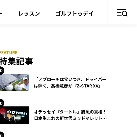
ー
レッスン
ゴルフトゥデイ
？
特集記事
「アプローチは食いつき、ドライバー
は弾く」髙橋竜彦が『Z-STAR XV』を
使い続ける理由
オデッセイ『タートル』旋風の真相！
日本生まれの新世代ミッドマレットが
世界を席巻