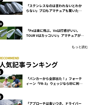
「ステンレスなのは言われないとわか
らない」プロもアマチュアも驚いた
HONMA WEDGEの打感とスピン
「Pxは楽に飛ぶ。Vxは打感がいい。
TOUR Vはカッコいい」アマチュアが選
ぶHONMA「T//WORLD アイアン」
もっと読む
人気記事ランキング
「バンカーから全部出た！」フォーテ
ィーン「FR-3」ウェッジなら砂に刺さ
らず脱出できる？
「アプローチは食いつき、ドライバー