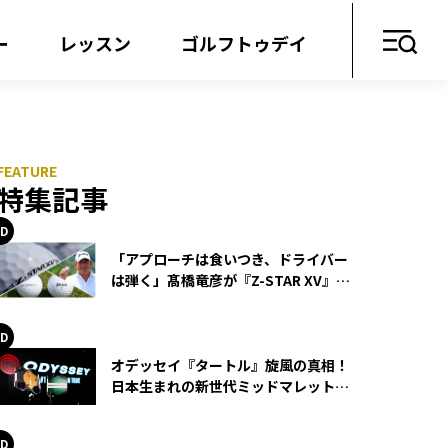
ー
レッスン
ゴルフトゥデイ
特集記事
「アプローチは食いつき、ドライバー
は弾く」髙橋竜彦が『Z-STAR XV』を
使い続ける理由
オデッセイ『タートル』旋風の真相！
日本生まれの新世代ミッドマレットが
世界を席巻