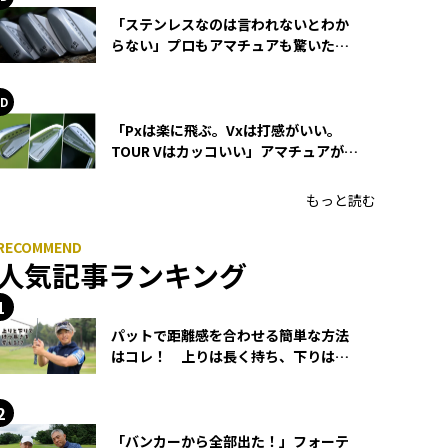
「ステンレスなのは言われないとわか
らない」プロもアマチュアも驚いた
HONMA WEDGEの打感とスピン
「Pxは楽に飛ぶ。Vxは打感がいい。
TOUR Vはカッコいい」アマチュアが選
ぶHONMA「T//WORLD アイアン」
もっと読む
人気記事ランキング
パットで距離感を合わせる簡単な方法
はコレ！ 上りは長く持ち、下りは短
く持つ！
「バンカーから全部出た！」フォーテ