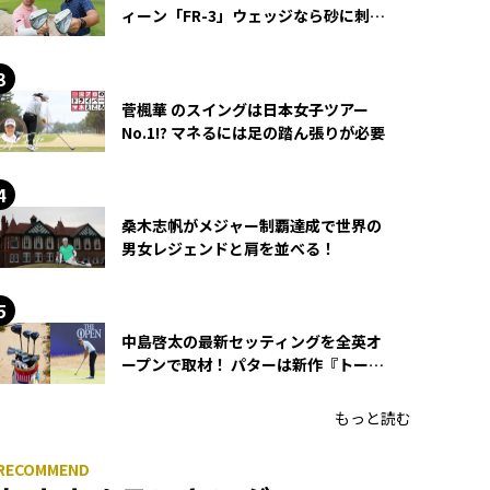
ィーン「FR-3」ウェッジなら砂に刺さ
らず脱出できる？
菅楓華 のスイングは日本女子ツアー
No.1!? マネるには足の踏ん張りが必要
桑木志帆がメジャー制覇達成で世界の
男女レジェンドと肩を並べる！
中島啓太の最新セッティングを全英オ
ープンで取材！ パターは新作『トーチ
ド』を投入
もっと読む