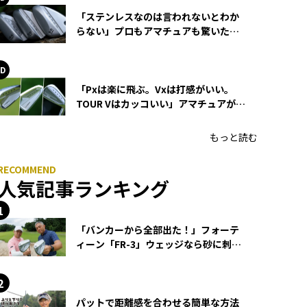
「ステンレスなのは言われないとわか
らない」プロもアマチュアも驚いた
HONMA WEDGEの打感とスピン
「Pxは楽に飛ぶ。Vxは打感がいい。
TOUR Vはカッコいい」アマチュアが選
ぶHONMA「T//WORLD アイアン」
もっと読む
人気記事ランキング
「バンカーから全部出た！」フォーテ
ィーン「FR-3」ウェッジなら砂に刺さ
らず脱出できる？
パットで距離感を合わせる簡単な方法