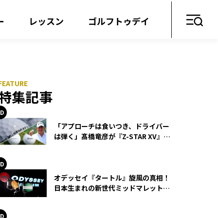
ー
レッスン
ゴルフトゥデイ
特集記事
「アプローチは食いつき、ドライバー
は弾く」髙橋竜彦が『Z-STAR XV』を
使い続ける理由
オデッセイ『タートル』旋風の真相！
日本生まれの新世代ミッドマレットが
世界を席巻