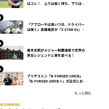
はコレ！ 上りは長く持ち、下りは短
く持つ！
「アプローチは食いつき、ドライバー
は弾く」髙橋竜彦が『Z-STAR XV』を
使い続ける理由
桑木志帆がメジャー制覇達成で世界の
男女レジェンドと肩を並べる！
ブリヂストン「B-FORGED 100CB」
「B-FORGED 200CB＋」が正式にお披
露目！ あのアイアンの正体がついに
明らかに！
もっと読む