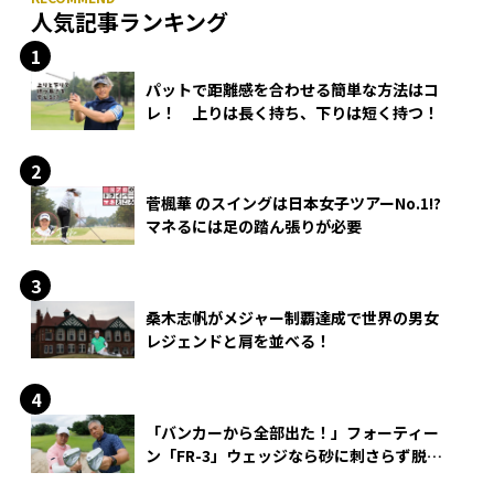
人気記事ランキング
パットで距離感を合わせる簡単な方法はコ
レ！ 上りは長く持ち、下りは短く持つ！
菅楓華 のスイングは日本女子ツアーNo.1!?
マネるには足の踏ん張りが必要
桑木志帆がメジャー制覇達成で世界の男女
レジェンドと肩を並べる！
「バンカーから全部出た！」フォーティー
ン「FR-3」ウェッジなら砂に刺さらず脱出
できる？