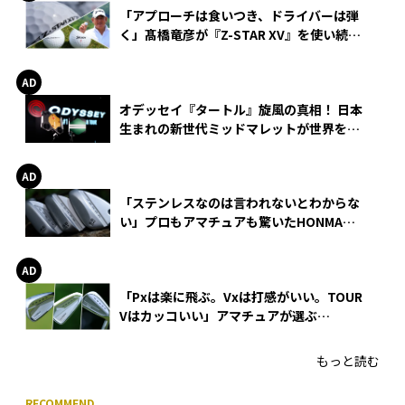
「アプローチは食いつき、ドライバーは弾
く」髙橋竜彦が『Z-STAR XV』を使い続け
る理由
オデッセイ『タートル』旋風の真相！ 日本
生まれの新世代ミッドマレットが世界を席
巻
「ステンレスなのは言われないとわからな
い」プロもアマチュアも驚いたHONMA
WEDGEの打感とスピン
「Pxは楽に飛ぶ。Vxは打感がいい。TOUR
Vはカッコいい」アマチュアが選ぶ
HONMA「T//WORLD アイアン」
もっと読む