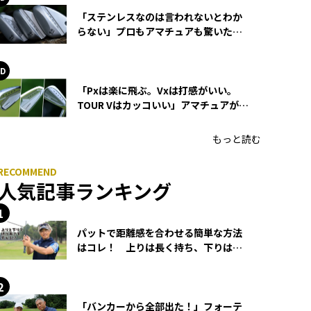
「ステンレスなのは言われないとわか
らない」プロもアマチュアも驚いた
HONMA WEDGEの打感とスピン
「Pxは楽に飛ぶ。Vxは打感がいい。
TOUR Vはカッコいい」アマチュアが選
ぶHONMA「T//WORLD アイアン」
もっと読む
人気記事ランキング
パットで距離感を合わせる簡単な方法
はコレ！ 上りは長く持ち、下りは短
く持つ！
「バンカーから全部出た！」フォーテ