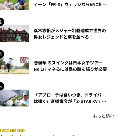
ィーン「FR-3」ウェッジなら砂に刺さ
らず脱出できる？
桑木志帆がメジャー制覇達成で世界の
男女レジェンドと肩を並べる！
菅楓華 のスイングは日本女子ツアー
No.1!? マネるには足の踏ん張りが必要
「アプローチは食いつき、ドライバー
は弾く」髙橋竜彦が『Z-STAR XV』を
使い続ける理由
もっと読む