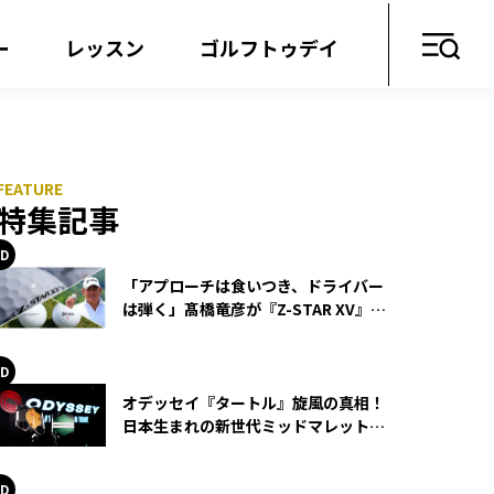
ー
レッスン
ゴルフトゥデイ
特集記事
「アプローチは食いつき、ドライバー
は弾く」髙橋竜彦が『Z-STAR XV』を
使い続ける理由
オデッセイ『タートル』旋風の真相！
日本生まれの新世代ミッドマレットが
世界を席巻