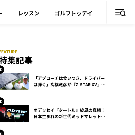
ー
レッスン
ゴルフトゥデイ
特集記事
「アプローチは食いつき、ドライバー
は弾く」髙橋竜彦が『Z-STAR XV』を
使い続ける理由
オデッセイ『タートル』旋風の真相！
日本生まれの新世代ミッドマレットが
世界を席巻