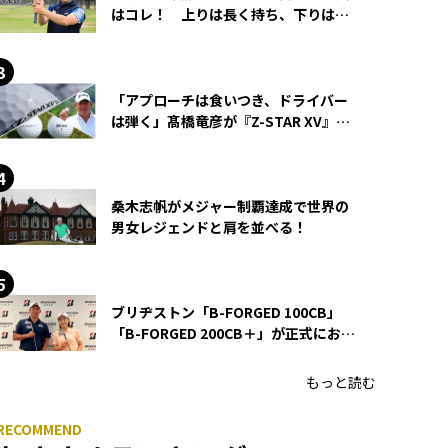
はコレ！ 上りは長く持ち、下りは短
く持つ！
「アプローチは食いつき、ドライバー
は弾く」髙橋竜彦が『Z-STAR XV』を
使い続ける理由
桑木志帆がメジャー制覇達成で世界の
男女レジェンドと肩を並べる！
ブリヂストン「B-FORGED 100CB」
「B-FORGED 200CB＋」が正式にお披
露目！ あのアイアンの正体がついに
明らかに！
もっと読む