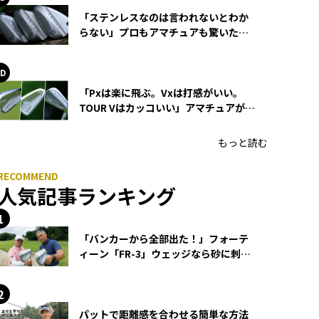
「ステンレスなのは言われないとわか
らない」プロもアマチュアも驚いた
HONMA WEDGEの打感とスピン
「Pxは楽に飛ぶ。Vxは打感がいい。
TOUR Vはカッコいい」アマチュアが選
ぶHONMA「T//WORLD アイアン」
もっと読む
人気記事ランキング
「バンカーから全部出た！」フォーテ
ィーン「FR-3」ウェッジなら砂に刺さ
らず脱出できる？
パットで距離感を合わせる簡単な方法