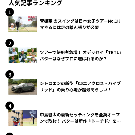
人気記事ランキング
菅楓華 のスイングは日本女子ツアーNo.1!?
マネるには足の踏ん張りが必要
ツアーで使用者急増！ オデッセイ「TRTL」
パターはなぜプロに選ばれるのか？
シトロエンの新型「C5エアクロス・ハイブ
リッド」の乗り心地が超最高らしい！
中島啓太の最新セッティングを全英オープ
ンで取材！ パターは新作『トーチド』を投
入