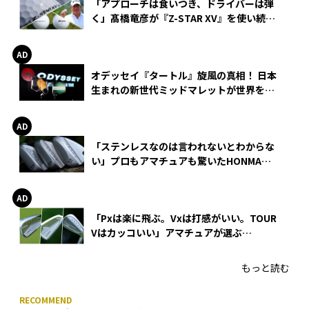
「アプローチは食いつき、ドライバーは弾
く」髙橋竜彦が『Z-STAR XV』を使い続け
る理由
オデッセイ『タートル』旋風の真相！ 日本
生まれの新世代ミッドマレットが世界を席
巻
「ステンレスなのは言われないとわからな
い」プロもアマチュアも驚いたHONMA
WEDGEの打感とスピン
「Pxは楽に飛ぶ。Vxは打感がいい。TOUR
Vはカッコいい」アマチュアが選ぶ
HONMA「T//WORLD アイアン」
もっと読む