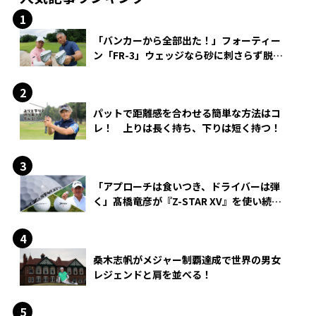
「バンカーから全部出た！」フォーティー
ン「FR-3」ウェッジなら砂に刺さらず脱出
できる？
パットで距離感を合わせる簡単な方法はコ
レ！ 上りは長く持ち、下りは短く持つ！
「アプローチは食いつき、ドライバーは弾
く」髙橋竜彦が『Z-STAR XV』を使い続け
る理由
桑木志帆がメジャー制覇達成で世界の男女
レジェンドと肩を並べる！