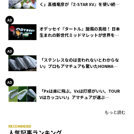
く」髙橋竜彦が『Z-STAR XV』を使い続け
る理由
オデッセイ『タートル』旋風の真相！ 日本
生まれの新世代ミッドマレットが世界を席
巻
「ステンレスなのは言われないとわからな
い」プロもアマチュアも驚いたHONMA
WEDGEの打感とスピン
「Pxは楽に飛ぶ。Vxは打感がいい。TOUR
Vはカッコいい」アマチュアが選ぶ
HONMA「T//WORLD アイアン」
もっと読む
人気記事ランキング