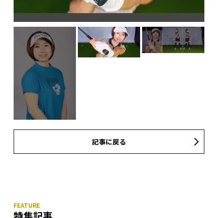
右
は
記事に戻る
特集記事