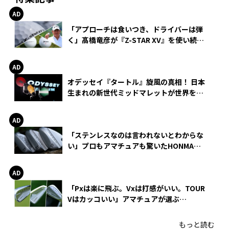
「アプローチは食いつき、ドライバーは弾
く」髙橋竜彦が『Z-STAR XV』を使い続け
る理由
オデッセイ『タートル』旋風の真相！ 日本
生まれの新世代ミッドマレットが世界を席
巻
「ステンレスなのは言われないとわからな
い」プロもアマチュアも驚いたHONMA
WEDGEの打感とスピン
「Pxは楽に飛ぶ。Vxは打感がいい。TOUR
Vはカッコいい」アマチュアが選ぶ
HONMA「T//WORLD アイアン」
もっと読む