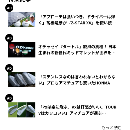
2
る
「アプローチは食いつき、ドライバーは弾
く」髙橋竜彦が『Z-STAR XV』を使い続け
る理由
オデッセイ『タートル』旋風の真相！ 日本
生まれの新世代ミッドマレットが世界を席
巻
「ステンレスなのは言われないとわからな
い」プロもアマチュアも驚いたHONMA
WEDGEの打感とスピン
「Pxは楽に飛ぶ。Vxは打感がいい。TOUR
Vはカッコいい」アマチュアが選ぶ
HONMA「T//WORLD アイアン」
もっと読む