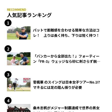
人気記事ランキング
パットで距離感を合わせる簡単な方法はコ
レ！ 上りは長く持ち、下りは短く持つ！
「バンカーから全部出た！」フォーティー
ン「FR-3」ウェッジなら砂に刺さらず脱出
できる？
菅楓華 のスイングは日本女子ツアーNo.1!?
マネるには足の踏ん張りが必要
桑木志帆がメジャー制覇達成で世界の男女