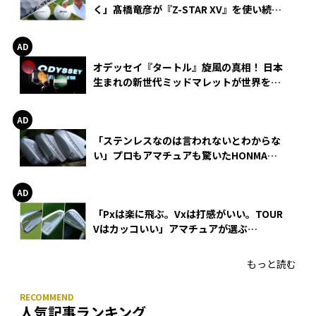
く」髙橋竜彦が『Z-STAR XV』を使い続け
る理由
オデッセイ『タートル』旋風の真相！ 日本
生まれの新世代ミッドマレットが世界を席
巻
「ステンレスなのは言われないとわからな
い」プロもアマチュアも驚いたHONMA
WEDGEの打感とスピン
「Pxは楽に飛ぶ。Vxは打感がいい。TOUR
Vはカッコいい」アマチュアが選ぶ
HONMA「T//WORLD アイアン」
もっと読む
人気記事ランキング