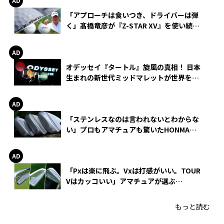
「アプローチは食いつき、ドライバーは弾
く」髙橋竜彦が『Z-STAR XV』を使い続け
る理由
オデッセイ『タートル』旋風の真相！ 日本
生まれの新世代ミッドマレットが世界を席
巻
「ステンレスなのは言われないとわからな
い」プロもアマチュアも驚いたHONMA
WEDGEの打感とスピン
「Pxは楽に飛ぶ。Vxは打感がいい。TOUR
Vはカッコいい」アマチュアが選ぶ
HONMA「T//WORLD アイアン」
もっと読む