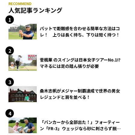
人気記事ランキング
パットで距離感を合わせる簡単な方法はコ
レ！ 上りは長く持ち、下りは短く持つ！
菅楓華 のスイングは日本女子ツアーNo.1!?
マネるには足の踏ん張りが必要
桑木志帆がメジャー制覇達成で世界の男女
レジェンドと肩を並べる！
「バンカーから全部出た！」フォーティー
ン「FR-3」ウェッジなら砂に刺さらず脱出
できる？