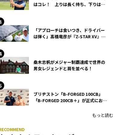
はコレ！ 上りは長く持ち、下りは短
く持つ！
「アプローチは食いつき、ドライバー
は弾く」髙橋竜彦が『Z-STAR XV』を
使い続ける理由
桑木志帆がメジャー制覇達成で世界の
男女レジェンドと肩を並べる！
ブリヂストン「B-FORGED 100CB」
「B-FORGED 200CB＋」が正式にお披
露目！ あのアイアンの正体がついに
明らかに！
もっと読む