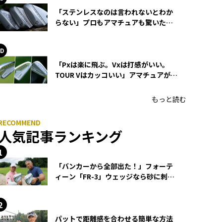
「ステンレスなのは言われないとわか
らない」プロもアマチュアも驚いた
HONMA WEDGEの打感とスピン
「Pxは楽に飛ぶ。Vxは打感がいい。
TOUR Vはカッコいい」アマチュアが選
ぶHONMA「T//WORLD アイアン」
もっと読む
人気記事ランキング
「バンカーから全部出た！」フォーテ
ィーン「FR-3」ウェッジなら砂に刺さ
らず脱出できる？
パットで距離感を合わせる簡単な方法