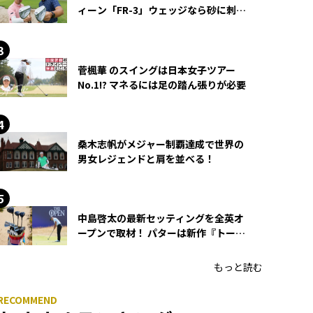
ィーン「FR-3」ウェッジなら砂に刺さ
らず脱出できる？
菅楓華 のスイングは日本女子ツアー
No.1!? マネるには足の踏ん張りが必要
桑木志帆がメジャー制覇達成で世界の
男女レジェンドと肩を並べる！
中島啓太の最新セッティングを全英オ
ープンで取材！ パターは新作『トーチ
ド』を投入
もっと読む