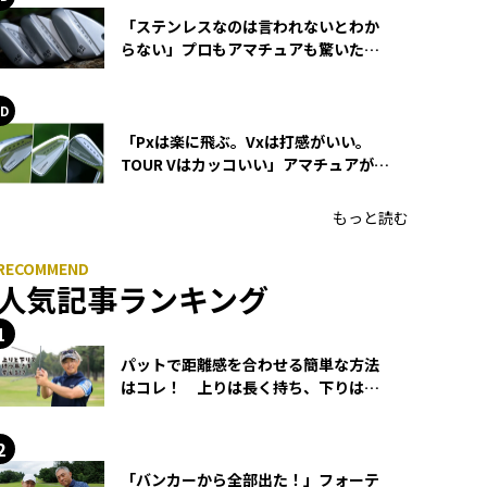
「ステンレスなのは言われないとわか
らない」プロもアマチュアも驚いた
HONMA WEDGEの打感とスピン
「Pxは楽に飛ぶ。Vxは打感がいい。
TOUR Vはカッコいい」アマチュアが選
ぶHONMA「T//WORLD アイアン」
もっと読む
人気記事ランキング
パットで距離感を合わせる簡単な方法
はコレ！ 上りは長く持ち、下りは短
く持つ！
「バンカーから全部出た！」フォーテ