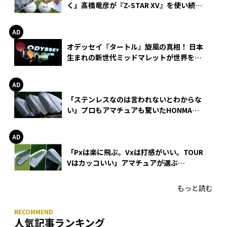
く」髙橋竜彦が『Z-STAR XV』を使い続け
る理由
オデッセイ『タートル』旋風の真相！ 日本
生まれの新世代ミッドマレットが世界を席
巻
「ステンレスなのは言われないとわからな
い」プロもアマチュアも驚いたHONMA
WEDGEの打感とスピン
「Pxは楽に飛ぶ。Vxは打感がいい。TOUR
Vはカッコいい」アマチュアが選ぶ
HONMA「T//WORLD アイアン」
もっと読む
人気記事ランキング