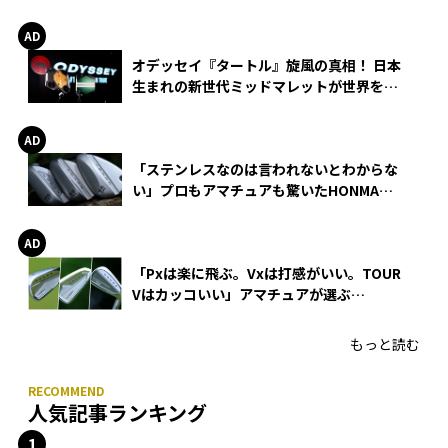
る理由
オデッセイ『タートル』旋風の真相！ 日本
生まれの新世代ミッドマレットが世界を席
巻
「ステンレスなのは言われないとわからな
い」プロもアマチュアも驚いたHONMA
WEDGEの打感とスピン
「Pxは楽に飛ぶ。Vxは打感がいい。TOUR
Vはカッコいい」アマチュアが選ぶ
HONMA「T//WORLD アイアン」
もっと読む
人気記事ランキング