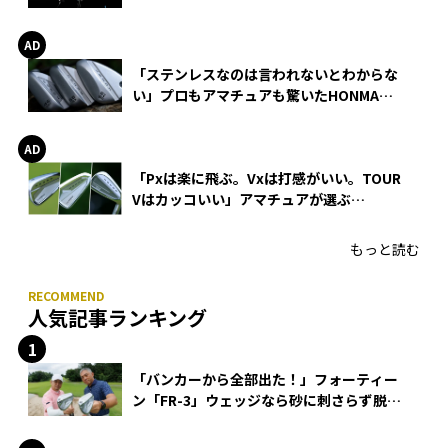
巻
「ステンレスなのは言われないとわからな
い」プロもアマチュアも驚いたHONMA
WEDGEの打感とスピン
「Pxは楽に飛ぶ。Vxは打感がいい。TOUR
Vはカッコいい」アマチュアが選ぶ
HONMA「T//WORLD アイアン」
もっと読む
人気記事ランキング
「バンカーから全部出た！」フォーティー
ン「FR-3」ウェッジなら砂に刺さらず脱出
できる？