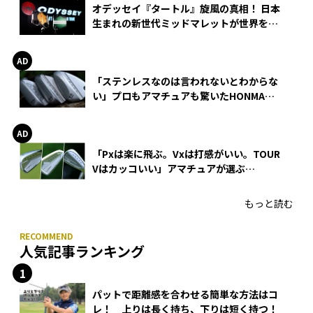
オデッセイ『タートル』旋風の真相！ 日本
生まれの新世代ミッドマレットが世界を席
巻
「ステンレスなのは言われないとわからな
い」プロもアマチュアも驚いたHONMA
WEDGEの打感とスピン
「Pxは楽に飛ぶ。Vxは打感がいい。TOUR
Vはカッコいい」アマチュアが選ぶ
HONMA「T//WORLD アイアン」
もっと読む
人気記事ランキング
パットで距離感を合わせる簡単な方法はコ
レ！ 上りは長く持ち、下りは短く持つ！