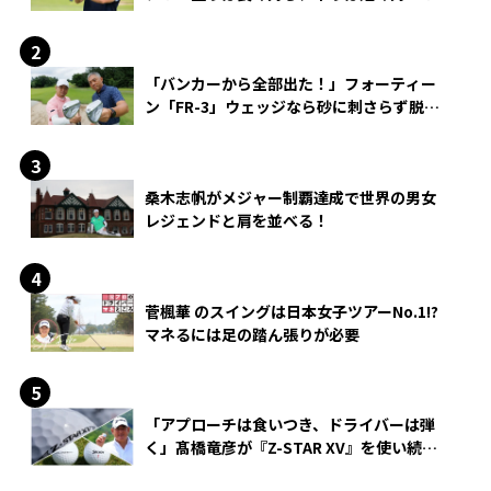
「バンカーから全部出た！」フォーティー
ン「FR-3」ウェッジなら砂に刺さらず脱出
できる？
桑木志帆がメジャー制覇達成で世界の男女
レジェンドと肩を並べる！
菅楓華 のスイングは日本女子ツアーNo.1!?
マネるには足の踏ん張りが必要
「アプローチは食いつき、ドライバーは弾
く」髙橋竜彦が『Z-STAR XV』を使い続け
る理由