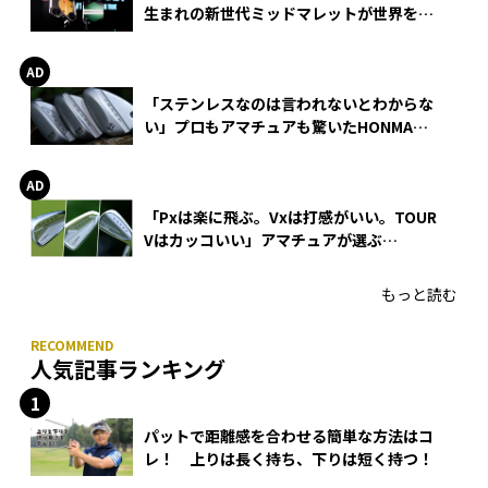
生まれの新世代ミッドマレットが世界を席
巻
「ステンレスなのは言われないとわからな
い」プロもアマチュアも驚いたHONMA
WEDGEの打感とスピン
「Pxは楽に飛ぶ。Vxは打感がいい。TOUR
Vはカッコいい」アマチュアが選ぶ
HONMA「T//WORLD アイアン」
もっと読む
人気記事ランキング
パットで距離感を合わせる簡単な方法はコ
レ！ 上りは長く持ち、下りは短く持つ！