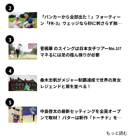
「バンカーから全部出た！」フォーティー
ン「FR-3」ウェッジなら砂に刺さらず脱出
できる？
菅楓華 のスイングは日本女子ツアーNo.1!?
マネるには足の踏ん張りが必要
桑木志帆がメジャー制覇達成で世界の男女
レジェンドと肩を並べる！
中島啓太の最新セッティングを全英オープ
ンで取材！ パターは新作『トーチド』を投
入
もっと読む