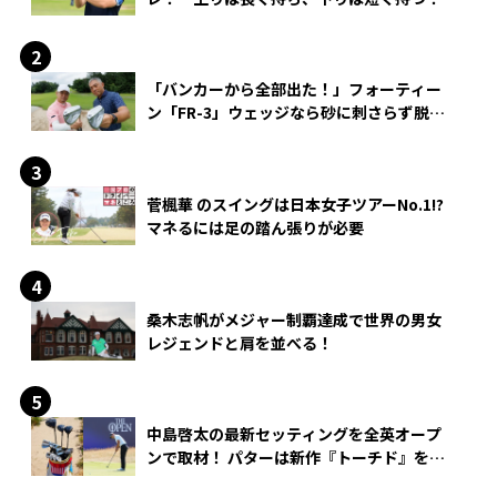
「バンカーから全部出た！」フォーティー
ン「FR-3」ウェッジなら砂に刺さらず脱出
できる？
菅楓華 のスイングは日本女子ツアーNo.1!?
マネるには足の踏ん張りが必要
桑木志帆がメジャー制覇達成で世界の男女
レジェンドと肩を並べる！
中島啓太の最新セッティングを全英オープ
ンで取材！ パターは新作『トーチド』を投
入