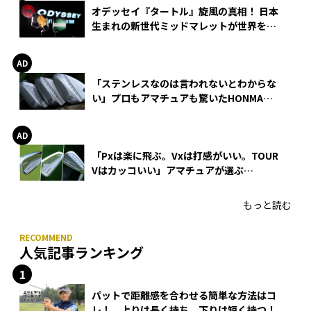
オデッセイ『タートル』旋風の真相！ 日本
生まれの新世代ミッドマレットが世界を席
巻
「ステンレスなのは言われないとわからな
い」プロもアマチュアも驚いたHONMA
WEDGEの打感とスピン
「Pxは楽に飛ぶ。Vxは打感がいい。TOUR
Vはカッコいい」アマチュアが選ぶ
HONMA「T//WORLD アイアン」
もっと読む
人気記事ランキング
パットで距離感を合わせる簡単な方法はコ
レ！ 上りは長く持ち、下りは短く持つ！