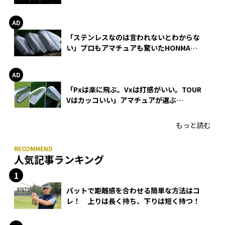
巻
「ステンレスなのは言われないとわからな
い」プロもアマチュアも驚いたHONMA
WEDGEの打感とスピン
「Pxは楽に飛ぶ。Vxは打感がいい。TOUR
Vはカッコいい」アマチュアが選ぶ
HONMA「T//WORLD アイアン」
もっと読む
人気記事ランキング
パットで距離感を合わせる簡単な方法はコ
レ！ 上りは長く持ち、下りは短く持つ！