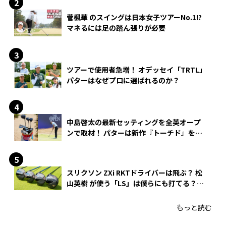
菅楓華 のスイングは日本女子ツアーNo.1!?
マネるには足の踏ん張りが必要
ツアーで使用者急増！ オデッセイ「TRTL」
パターはなぜプロに選ばれるのか？
中島啓太の最新セッティングを全英オープ
ンで取材！ パターは新作『トーチド』を投
入
スリクソン ZXi RKTドライバーは飛ぶ？ 松
山英樹 が使う「LS」は僕らにも打てる？
4モデルをさっそくテストした！
もっと読む