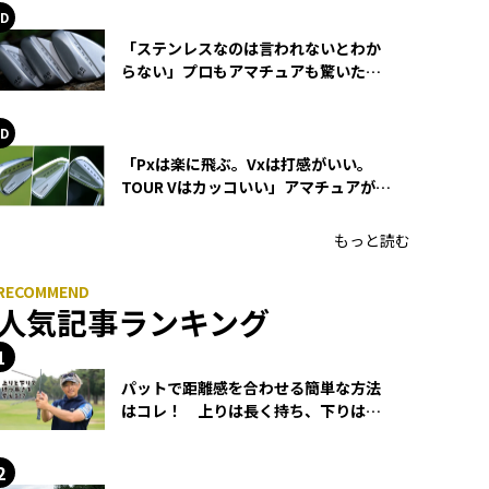
「ステンレスなのは言われないとわか
らない」プロもアマチュアも驚いた
HONMA WEDGEの打感とスピン
「Pxは楽に飛ぶ。Vxは打感がいい。
TOUR Vはカッコいい」アマチュアが選
ぶHONMA「T//WORLD アイアン」
もっと読む
人気記事ランキング
パットで距離感を合わせる簡単な方法
はコレ！ 上りは長く持ち、下りは短
く持つ！