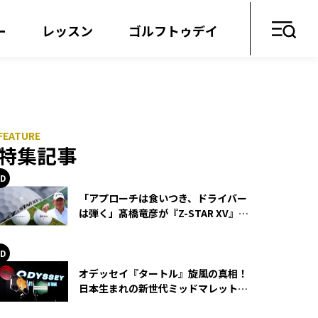
ー
レッスン
ゴルフトゥデイ
特集記事
「アプローチは食いつき、ドライバー
は弾く」髙橋竜彦が『Z-STAR XV』を
使い続ける理由
オデッセイ『タートル』旋風の真相！
日本生まれの新世代ミッドマレットが
世界を席巻