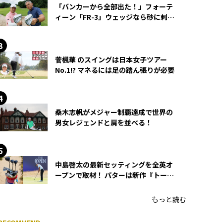
「バンカーから全部出た！」フォーテ
ィーン「FR-3」ウェッジなら砂に刺さ
らず脱出できる？
菅楓華 のスイングは日本女子ツアー
No.1!? マネるには足の踏ん張りが必要
桑木志帆がメジャー制覇達成で世界の
男女レジェンドと肩を並べる！
中島啓太の最新セッティングを全英オ
ープンで取材！ パターは新作『トーチ
ド』を投入
もっと読む