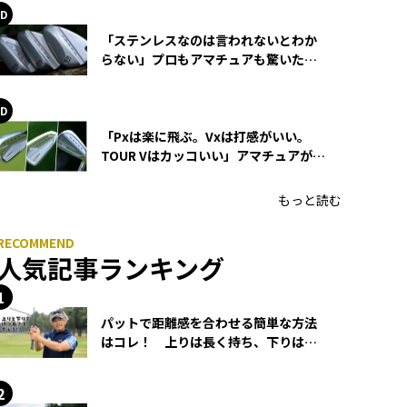
「ステンレスなのは言われないとわか
らない」プロもアマチュアも驚いた
HONMA WEDGEの打感とスピン
「Pxは楽に飛ぶ。Vxは打感がいい。
TOUR Vはカッコいい」アマチュアが選
ぶHONMA「T//WORLD アイアン」
もっと読む
人気記事ランキング
パットで距離感を合わせる簡単な方法
はコレ！ 上りは長く持ち、下りは短
く持つ！