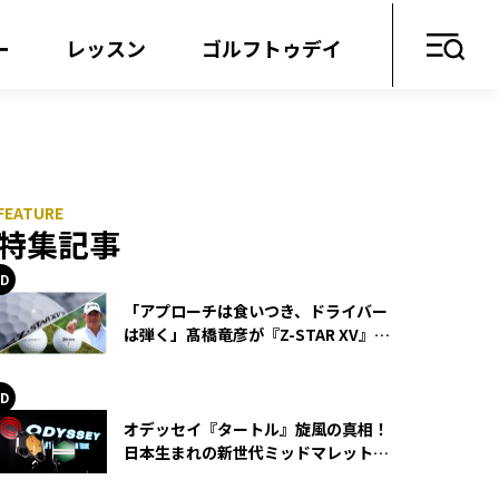
ー
レッスン
ゴルフトゥデイ
特集記事
「アプローチは食いつき、ドライバー
は弾く」髙橋竜彦が『Z-STAR XV』を
使い続ける理由
オデッセイ『タートル』旋風の真相！
日本生まれの新世代ミッドマレットが
世界を席巻