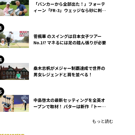
「バンカーから全部出た！」フォーテ
ィーン「FR-3」ウェッジなら砂に刺さ
らず脱出できる？
菅楓華 のスイングは日本女子ツアー
No.1!? マネるには足の踏ん張りが必要
桑木志帆がメジャー制覇達成で世界の
男女レジェンドと肩を並べる！
中島啓太の最新セッティングを全英オ
ープンで取材！ パターは新作『トーチ
ド』を投入
もっと読む