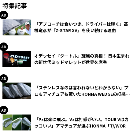
特集記事
「アプローチは食いつき、ドライバーは弾く」髙
橋竜彦が『Z-STAR XV』を使い続ける理由
オデッセイ『タートル』旋風の真相！ 日本生まれ
の新世代ミッドマレットが世界を席巻
「ステンレスなのは言われないとわからない」プ
ロもアマチュアも驚いたHONMA WEDGEの打感と
スピン
「Pxは楽に飛ぶ。Vxは打感がいい。TOUR Vはカ
ッコいい」アマチュアが選ぶHONMA「T//WORLD
アイアン」