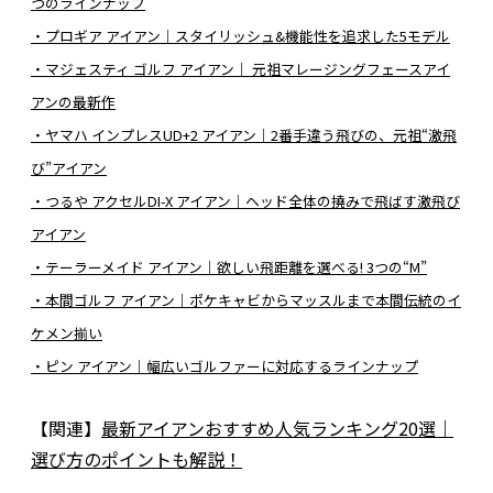
つのラインナップ
・プロギア アイアン｜スタイリッシュ&機能性を追求した5モデル
・マジェスティ ゴルフ アイアン｜ 元祖マレージングフェースアイ
アンの最新作
・ヤマハ インプレスUD+2 アイアン｜2番手違う飛びの、元祖“激飛
び”アイアン
・つるや アクセルDI-X アイアン｜ヘッド全体の撓みで飛ばす激飛び
アイアン
・テーラーメイド アイアン｜欲しい飛距離を選べる! 3つの“M”
・本間ゴルフ アイアン｜ポケキャビからマッスルまで本間伝統のイ
ケメン揃い
・ピン アイアン｜幅広いゴルファーに対応するラインナップ
【関連】
最新アイアンおすすめ人気ランキング20選｜
選び方のポイントも解説！