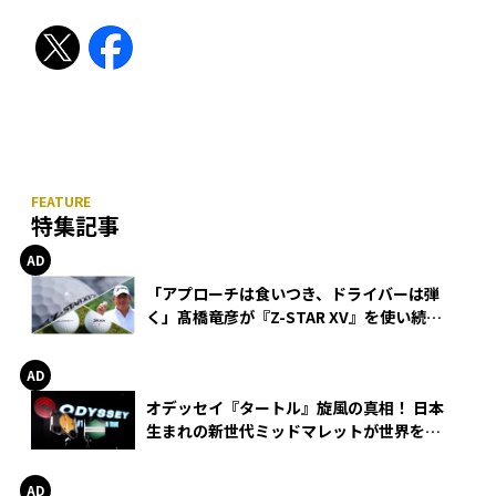
特集記事
「アプローチは食いつき、ドライバーは弾
く」髙橋竜彦が『Z-STAR XV』を使い続け
る理由
オデッセイ『タートル』旋風の真相！ 日本
生まれの新世代ミッドマレットが世界を席
巻