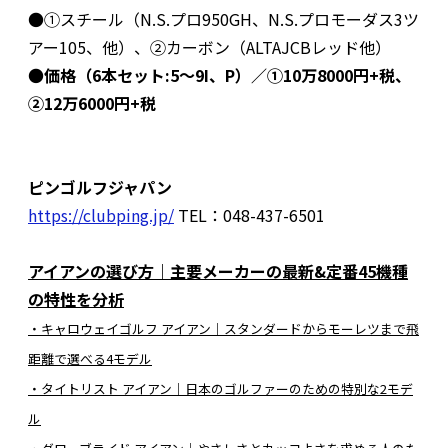
●①スチール（N.S.プロ950GH、N.S.プロモーダス3ツ
アー105、他）、②カーボン（ALTAJCBレッド他）
●
価格（6本セット:5～9I、P）／①10万8000円+税、
②12万6000円+税
ピンゴルフジャパン
https://clubping.jp/
TEL：048-437-6501
アイアンの選び方｜主要メーカーの最新&定番45機種
の特性を分析
・キャロウェイゴルフ アイアン｜スタンダードからモーレツまで飛
距離で選べる4モデル
・タイトリスト アイアン｜日本のゴルファーのための特別な2モデ
ル