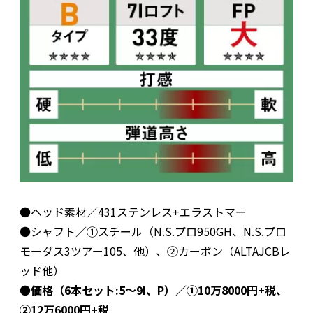
●ヘッド素材／431ステンレス+エラストマー
●シャフト／①スチール（N.S.プロ950GH、N.S.プロ
モーダス3ツアー105、他）、②カーボン（ALTAJCBレ
ッド他）
●
価格（6本セット:5～9I、P）／①10万8000円+税、
②12万6000円+税