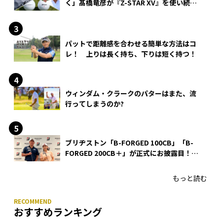
く」髙橋竜彦が『Z-STAR XV』を使い続け
る理由
パットで距離感を合わせる簡単な方法はコ
レ！ 上りは長く持ち、下りは短く持つ！
ウィンダム・クラークのパターはまた、流
行ってしまうのか?
ブリヂストン「B-FORGED 100CB」「B-
FORGED 200CB＋」が正式にお披露目！
あのアイアンの正体がついに明らかに！
もっと読む
おすすめランキング