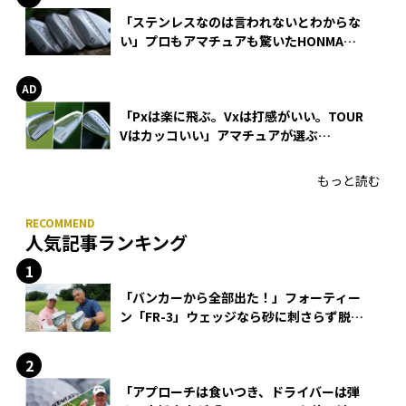
「ステンレスなのは言われないとわからな
い」プロもアマチュアも驚いたHONMA
WEDGEの打感とスピン
「Pxは楽に飛ぶ。Vxは打感がいい。TOUR
Vはカッコいい」アマチュアが選ぶ
HONMA「T//WORLD アイアン」
もっと読む
人気記事ランキング
「バンカーから全部出た！」フォーティー
ン「FR-3」ウェッジなら砂に刺さらず脱出
できる？
「アプローチは食いつき、ドライバーは弾