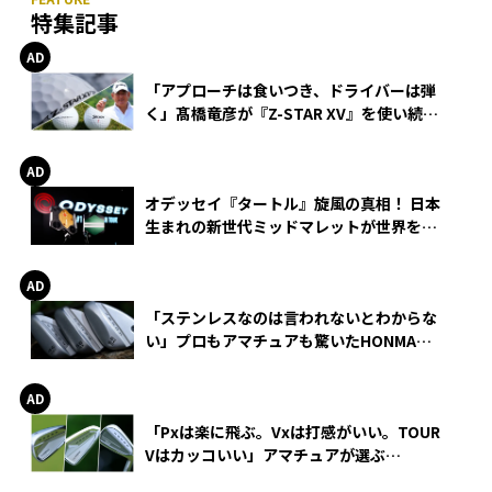
特集記事
「アプローチは食いつき、ドライバーは弾
く」髙橋竜彦が『Z-STAR XV』を使い続け
る理由
オデッセイ『タートル』旋風の真相！ 日本
生まれの新世代ミッドマレットが世界を席
巻
「ステンレスなのは言われないとわからな
い」プロもアマチュアも驚いたHONMA
WEDGEの打感とスピン
「Pxは楽に飛ぶ。Vxは打感がいい。TOUR
Vはカッコいい」アマチュアが選ぶ
HONMA「T//WORLD アイアン」