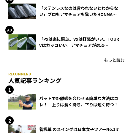
「ステンレスなのは言われないとわからな
い」プロもアマチュアも驚いたHONMA
WEDGEの打感とスピン
「Pxは楽に飛ぶ。Vxは打感がいい。TOUR
Vはカッコいい」アマチュアが選ぶ
HONMA「T//WORLD アイアン」
もっと読む
人気記事ランキング
パットで距離感を合わせる簡単な方法はコ
レ！ 上りは長く持ち、下りは短く持つ！
菅楓華 のスイングは日本女子ツアーNo.1!?