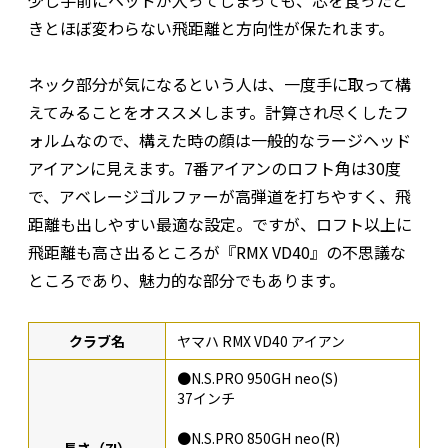
少し手前にヘッドが入ってしまっても、芯を食ったと
きとほぼ変わらない飛距離と方向性が保たれます。
ネック部分が気になるという人は、一度手に取って構
えてみることをオススメします。計算され尽くしたフ
ォルムなので、構えた時の顔は一般的なラージヘッド
アイアンに見えます。7番アイアンのロフト角は30度
で、アベレージゴルファーが高弾道を打ちやすく、飛
距離も出しやすい最適な設定。ですが、ロフト以上に
飛距離も高さ出るところが『RMX VD40』の不思議な
ところであり、魅力的な部分でもあります。
クラブ名
ヤマハ RMX VD40 アイアン
●N.S.PRO 950GH neo(S)
37インチ
●N.S.PRO 850GH neo(R)