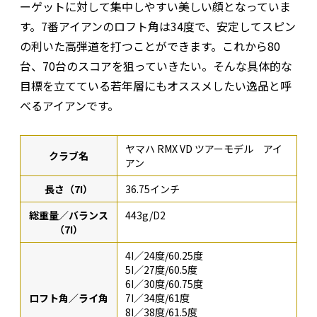
ーゲットに対して集中しやすい美しい顔となっていま
す。7番アイアンのロフト角は34度で、安定してスピン
の利いた高弾道を打つことができます。これから80
台、70台のスコアを狙っていきたい。そんな具体的な
目標を立てている若年層にもオススメしたい逸品と呼
べるアイアンです。
ヤマハ RMX VD ツアーモデル アイ
クラブ名
アン
長さ（7I）
36.75インチ
総重量／バランス
443g/D2
（7I）
4I／24度/60.25度
5I／27度/60.5度
6I／30度/60.75度
ロフト角／ライ角
7I／34度/61度
8I／38度/61.5度