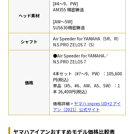
[#4〜9、PW]
AM355 精密鋳造
ヘッド素材
[AW〜SW]
SUS630精密鋳造
Air Speeder for YAMAHA（SR、R）
シャフト
N.S.PRO ZELOS 7（S）
●Air Speeder for YAMAHA／
N.S.PRO ZELOS 7
4本セット（#7～9、PW）：105,600
円(税込)
価格
単品（#5、#6、AW、AS、SW）：1
本 26,400円(税込)
価格詳細 >
ヤマハ inpres UD+2 アイ
アン（2021）公式サイト
ヤマハアイアンおすすめモデル価格比較表