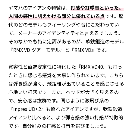
ヤマハのアイアンの特徴は、
打感や打球音といった、
人間の感性に訴えかける部分に優れている点
です。歴
代のどのモデルもフィーリングや音にこだわってい
て、メーカーのアイデンティティと言えるでしょう。
そのなかでも特に定評があるのが、軟鉄鍛造のモデル
『RMX VD ツアーモデル』と『RMX VD』です。
寛容性と直進安定性に特化した『RMX VD40』も打っ
たときに感じる感覚を大事に作られています。こちら
は弾き感が強く、飛距離が出ていることを感じさせる
心地いい打感です。また、ヘッドが大きく見えるの
で、安心感は抜群です。同じように激飛び系の
『inpres UD+2』も優れたアイアンですが、軟鉄鍛造
アイアンと比べると、より弾き感の強い打感が特徴的
です。自分好みの打感と打音を選びましょう。