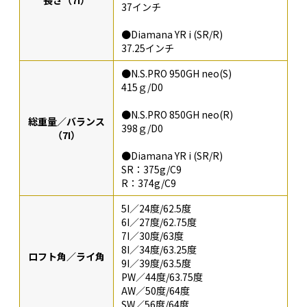
長さ（7I）
37インチ
●Diamana YR i (SR/R)
37.25インチ
●N.S.PRO 950GH neo(S)
415ｇ/D0
●N.S.PRO 850GH neo(R)
総重量／バランス
398ｇ/D0
（7I）
●Diamana YR i (SR/R)
SR：375g/C9
R：374g/C9
5I／24度/62.5度
6I／27度/62.75度
7I／30度/63度
8I／34度/63.25度
ロフト角／ライ角
9I／39度/63.5度
PW／44度/63.75度
AW／50度/64度
SW／56度/64度