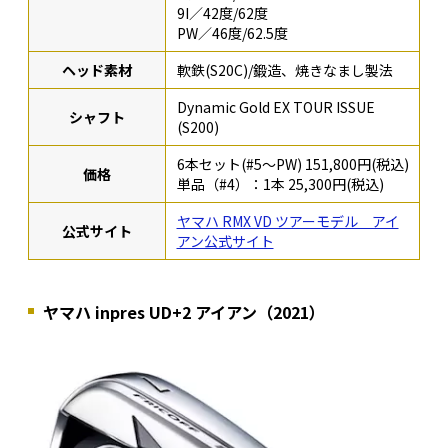
9I／42度/62度
PW／46度/62.5度
ヘッド素材
軟鉄(S20C)/鍛造、焼きなまし製法
Dynamic Gold EX TOUR ISSUE
シャフト
(S200)
6本セット(#5～PW) 151,800円(税込)
価格
単品（#4）：1本 25,300円(税込)
ヤマハ RMX VD ツアーモデル アイ
公式サイト
アン公式サイト
ヤマハ inpres UD+2 アイアン（2021）