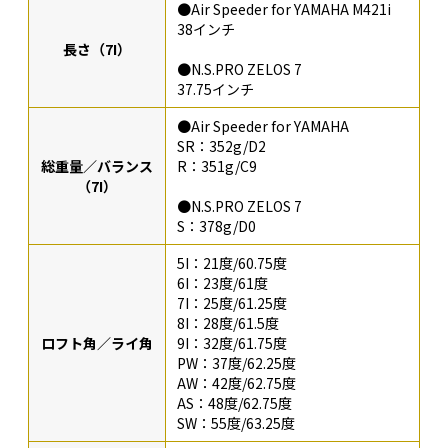
●Air Speeder for YAMAHA M421i
38インチ
長さ（7I）
●N.S.PRO ZELOS 7
37.75インチ
●Air Speeder for YAMAHA
SR：352g/D2
総重量／バランス
R：351g/C9
（7I）
●N.S.PRO ZELOS 7
S：378g/D0
5I：21度/60.75度
6I：23度/61度
7I：25度/61.25度
8I：28度/61.5度
ロフト角／ライ角
9I：32度/61.75度
PW：37度/62.25度
AW：42度/62.75度
AS：48度/62.75度
SW：55度/63.25度