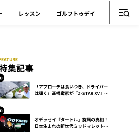
ー
レッスン
ゴルフトゥデイ
特集記事
「アプローチは食いつき、ドライバー
は弾く」髙橋竜彦が『Z-STAR XV』を
使い続ける理由
オデッセイ『タートル』旋風の真相！
日本生まれの新世代ミッドマレットが
世界を席巻