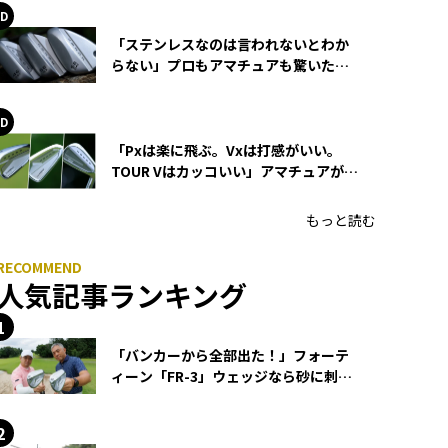
「ステンレスなのは言われないとわか
らない」プロもアマチュアも驚いた
HONMA WEDGEの打感とスピン
「Pxは楽に飛ぶ。Vxは打感がいい。
TOUR Vはカッコいい」アマチュアが選
ぶHONMA「T//WORLD アイアン」
もっと読む
人気記事ランキング
「バンカーから全部出た！」フォーテ
ィーン「FR-3」ウェッジなら砂に刺さ
らず脱出できる？