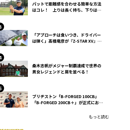
パットで距離感を合わせる簡単な方法
はコレ！ 上りは長く持ち、下りは短
く持つ！
「アプローチは食いつき、ドライバー
は弾く」髙橋竜彦が『Z-STAR XV』を
使い続ける理由
桑木志帆がメジャー制覇達成で世界の
男女レジェンドと肩を並べる！
ブリヂストン「B-FORGED 100CB」
「B-FORGED 200CB＋」が正式にお披
露目！ あのアイアンの正体がついに
明らかに！
もっと読む