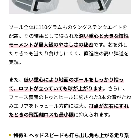
ソール全体に110グラムものタングステンウエイトを
配置。その結果として得られた
深い重心と大きな慣性
モーメントが最大級のやさしさの秘密
です。芯を外し
たときでも当たり負けしにくく、直進性の高い弾道を
実現。
また、
低い重心により地面のボールをしっかり拾っ
て、ロフトが立っていても球が上がります
。さらに、
フェース裏面のトゥとヒールに施された3本の溝がたわ
みエリアをトゥヒール方向に拡大。
打点が左右にずれ
たときの飛距離ロスも最小限
に抑えられます。
特徴3. ヘッドスピードも打ち出し角も上がる走り系