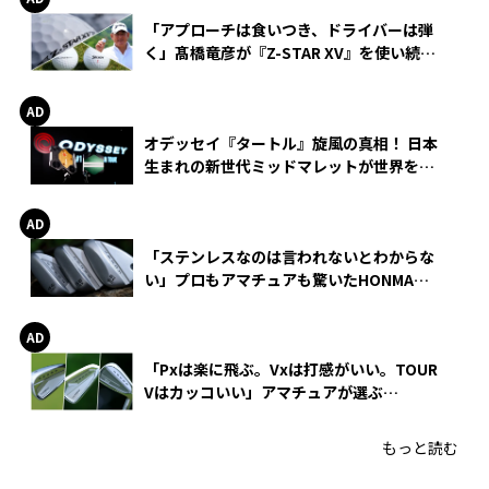
「アプローチは食いつき、ドライバーは弾
く」髙橋竜彦が『Z-STAR XV』を使い続け
る理由
オデッセイ『タートル』旋風の真相！ 日本
生まれの新世代ミッドマレットが世界を席
巻
「ステンレスなのは言われないとわからな
い」プロもアマチュアも驚いたHONMA
WEDGEの打感とスピン
「Pxは楽に飛ぶ。Vxは打感がいい。TOUR
Vはカッコいい」アマチュアが選ぶ
HONMA「T//WORLD アイアン」
もっと読む