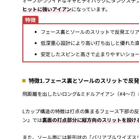
ィープかつワイドなキャビティバックにタングステ
ヒットに強いアイアン
になっています。
特徴
フェース裏とソールのスリットで反発エリ
低深重心設計により高い打ち出しと優れた
安定したスピンと高さで止まりやすいショ
特徴1.フェース裏とソールのスリットで反
飛距離を出したいロング&ミドルアイアン（#4〜7
Lカップ構造の特徴は打点の集まるフェース下部の反
ン』では
裏面の打点部分に縦方向のスリットを設け
また、ソール面には新形状の「バリアブルワイズス