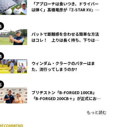
「アプローチは食いつき、ドライバー
は弾く」髙橋竜彦が『Z-STAR XV』を
使い続ける理由
パットで距離感を合わせる簡単な方法
はコレ！ 上りは長く持ち、下りは短
く持つ！
ウィンダム・クラークのパターはま
た、流行ってしまうのか?
ブリヂストン「B-FORGED 100CB」
「B-FORGED 200CB＋」が正式にお披
露目！ あのアイアンの正体がついに
明らかに！
もっと読む