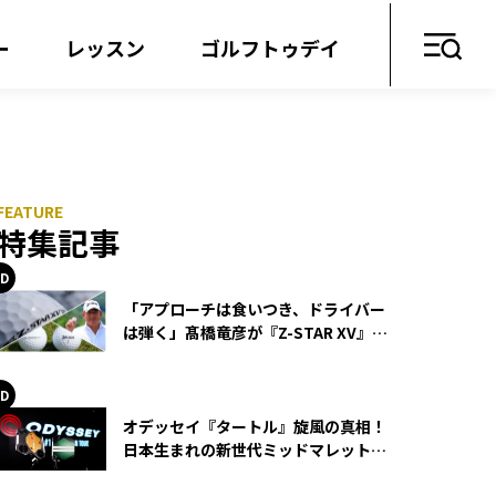
ー
レッスン
ゴルフトゥデイ
特集記事
「アプローチは食いつき、ドライバー
は弾く」髙橋竜彦が『Z-STAR XV』を
使い続ける理由
オデッセイ『タートル』旋風の真相！
日本生まれの新世代ミッドマレットが
世界を席巻