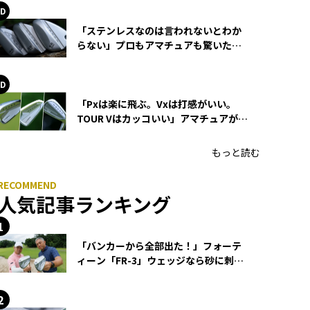
「ステンレスなのは言われないとわか
らない」プロもアマチュアも驚いた
HONMA WEDGEの打感とスピン
「Pxは楽に飛ぶ。Vxは打感がいい。
TOUR Vはカッコいい」アマチュアが選
ぶHONMA「T//WORLD アイアン」
もっと読む
人気記事ランキング
「バンカーから全部出た！」フォーテ
ィーン「FR-3」ウェッジなら砂に刺さ
らず脱出できる？