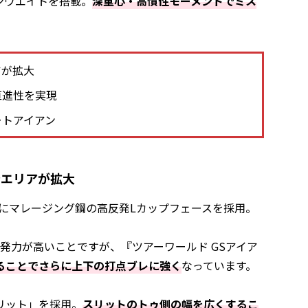
ンウエイトを搭載。
深重心・高慣性モーメントでミス
アが拡大
直進性を実現
ートアイアン
発エリアが拡大
）にマレージング鋼の高反発Lカップフェースを採用。
発力が高いことですが、『ツアーワールド GSアイア
ることでさらに上下の打点ブレに強く
なっています。
リット」を採用。
スリットのトゥ側の幅を広くするこ