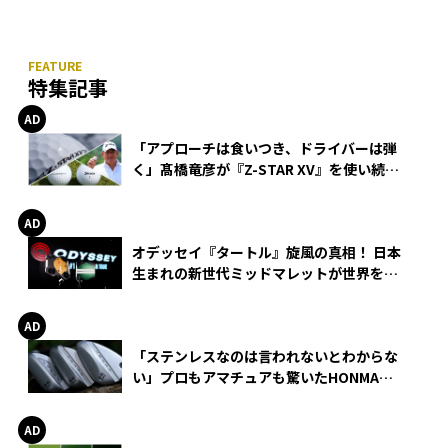
特集記事
「アプローチは食いつき、ドライバーは弾
く」髙橋竜彦が『Z-STAR XV』を使い続け
る理由
オデッセイ『タートル』旋風の真相！ 日本
生まれの新世代ミッドマレットが世界を席
巻
「ステンレスなのは言われないとわからな
い」プロもアマチュアも驚いたHONMA
WEDGEの打感とスピン