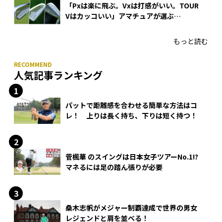
「Pxは楽に飛ぶ。Vxは打感がいい。TOUR
Vはカッコいい」アマチュアが選ぶ
HONMA「T//WORLD アイアン」
もっと読む
人気記事ランキング
パットで距離感を合わせる簡単な方法はコ
レ！ 上りは長く持ち、下りは短く持つ！
菅楓華 のスイングは日本女子ツアーNo.1!?
マネるには足の踏ん張りが必要
桑木志帆がメジャー制覇達成で世界の男女
レジェンドと肩を並べる！