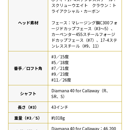
スクリューウエイト クラウン：ト
ライアクシャル・カーボン
ヘッド素材
フェース：マレージング鋼C300フォ
ージドカップフェース（#3〜5）、
カーペンター455スチールフォージ
ドカップフェース（#7）、17-4ステ
ンレススチール（#9、11）
#3／15度
#5／18度
番手／ロフト角
#7／21度
#9／23度
#11／26度
Diamana 40 for Callaway（R、
シャフト
SR、S）
長さ（#3）
43インチ
重量（#3／S）
約318g
Diamana 40 for Callaway：46,200