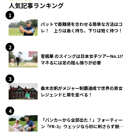
人気記事ランキング
パットで距離感を合わせる簡単な方法はコ
レ！ 上りは長く持ち、下りは短く持つ！
菅楓華 のスイングは日本女子ツアーNo.1!?
マネるには足の踏ん張りが必要
桑木志帆がメジャー制覇達成で世界の男女
レジェンドと肩を並べる！
「バンカーから全部出た！」フォーティー
ン「FR-3」ウェッジなら砂に刺さらず脱出
できる？