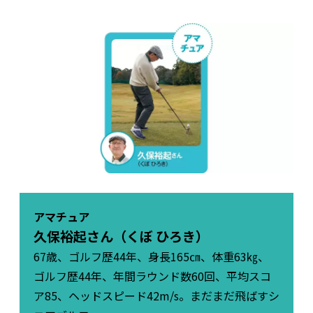
アマチュア
久保裕起さん（くぼ ひろき）
67歳、ゴルフ歴44年、身長165㎝、体重63㎏、
ゴルフ歴44年、年間ラウンド数60回、平均スコ
ア85、ヘッドスピード42m/s。まだまだ飛ばすシ