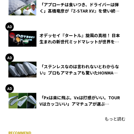
「アプローチは食いつき、ドライバーは弾
く」髙橋竜彦が『Z-STAR XV』を使い続け
る理由
オデッセイ『タートル』旋風の真相！ 日本
生まれの新世代ミッドマレットが世界を席
巻
「ステンレスなのは言われないとわからな
い」プロもアマチュアも驚いたHONMA
WEDGEの打感とスピン
「Pxは楽に飛ぶ。Vxは打感がいい。TOUR
Vはカッコいい」アマチュアが選ぶ
HONMA「T//WORLD アイアン」
もっと読む