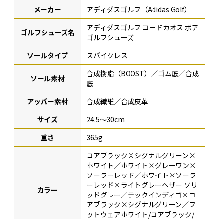
メーカー
アディダスゴルフ（Adidas Golf）
アディダスゴルフ コードカオス ボア
ゴルフシューズ名
ゴルフシューズ
ソールタイプ
スパイクレス
合成樹脂（BOOST）／ゴム底／合成
ソール素材
底
アッパー素材
合成繊維／合成皮革
サイズ
24.5〜30cm
重さ
365g
コアブラック×シグナルグリーン×
ホワイト／ホワイト×グレーワン×
ソーラーレッド／ホワイト×ソーラ
ーレッド×ライトグレーヘザー ソリ
カラー
ッドグレー／テックインディゴ×コ
アブラック×シグナルグリーン／フ
ットウェアホワイト/コアブラック/