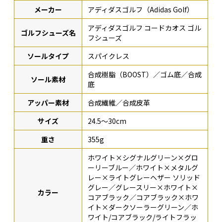
メーカー
アディダスゴルフ（Adidas Golf）
アディダスゴルフ コードカオス ゴル
ゴルフシューズ名
フシューズ
ソールタイプ
スパイクレス
合成樹脂（BOOST）／ゴム底／合成
ソール素材
底
アッパー素材
合成繊維／合成皮革
サイズ
24.5〜30cm
重さ
355g
ホワイト×シグナルグリーン×グロ
ーリーブルー／ホワイト×メタルグ
レー×ライトグレーヘザー ソリッド
グレー／グレースリー×ホワイト×
カラー
コアブラック／コアブラック×ホワ
イト×ダークソーラーグリーン／ホ
ワイト/コアブラック/ライトフラッ