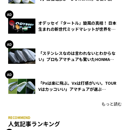
る理由
オデッセイ『タートル』旋風の真相！ 日本
生まれの新世代ミッドマレットが世界を席
巻
「ステンレスなのは言われないとわからな
い」プロもアマチュアも驚いたHONMA
WEDGEの打感とスピン
「Pxは楽に飛ぶ。Vxは打感がいい。TOUR
Vはカッコいい」アマチュアが選ぶ
HONMA「T//WORLD アイアン」
もっと読む
人気記事ランキング