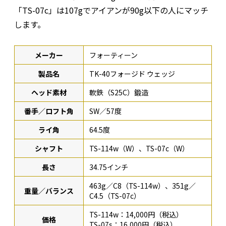
「TS-07c」は107gでアイアンが90g以下の人にマッチ
します。
メーカー
フォーティーン
製品名
TK-40フォージド ウェッジ
ヘッド素材
軟鉄（S25C）鍛造
番手／ロフト角
SW／57度
ライ角
64.5度
シャフト
TS-114w（W）、TS-07c（W）
長さ
34.75インチ
463g／C8（TS-114w）、351g／
重量／バランス
C4.5（TS-07c）
TS-114w：14,000円（税込）
価格
TS-07s：16,000円（税込）