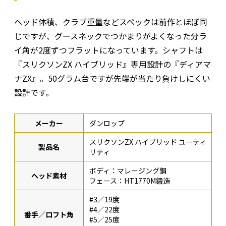
ヘッド体積、クラブ重量などスペックは前作とほぼ同
じですが、グースネックでつかまりがよくなった分ラ
イ角が2度ずつフラットになっています。シャフトは
『スリクソンZX ハイブリッド』専用設計の『ディアマ
ナZX』。50グラム台ですが先端が当たり負けしにくい
設計です。
メーカー
ダンロップ
スリクソンZX ハイブリッド ユーティ
製品名
リティ
ボディ：マレージング鋼
ヘッド素材
フェース：HT1770M鍛造
#3／19度
#4／22度
番手／ロフト角
#5／25度