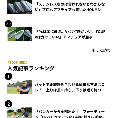
「ステンレスなのは言われないとわからな
い」プロもアマチュアも驚いたHONMA
WEDGEの打感とスピン
「Pxは楽に飛ぶ。Vxは打感がいい。TOUR
Vはカッコいい」アマチュアが選ぶ
HONMA「T//WORLD アイアン」
もっと読む
人気記事ランキング
パットで距離感を合わせる簡単な方法はコ
レ！ 上りは長く持ち、下りは短く持つ！
「バンカーから全部出た！」フォーティー
ン「FR-3」ウェッジなら砂に刺さらず脱出