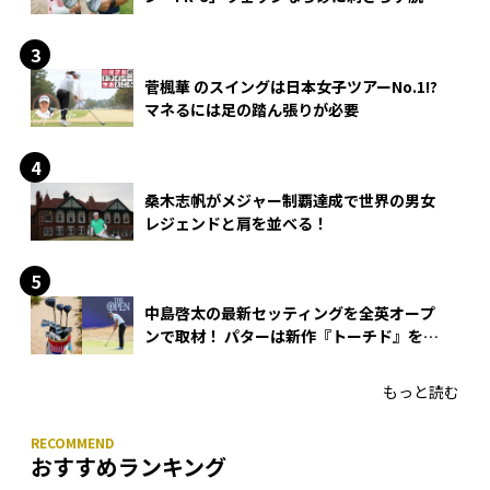
できる？
菅楓華 のスイングは日本女子ツアーNo.1!?
マネるには足の踏ん張りが必要
桑木志帆がメジャー制覇達成で世界の男女
レジェンドと肩を並べる！
中島啓太の最新セッティングを全英オープ
ンで取材！ パターは新作『トーチド』を投
入
もっと読む
おすすめランキング