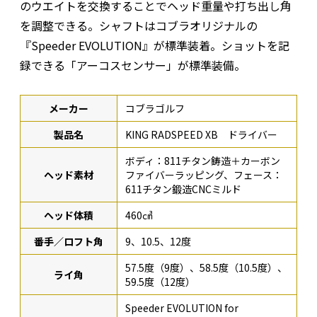
のウエイトを交換することでヘッド重量や打ち出し角
を調整できる。シャフトはコブラオリジナルの
『Speeder EVOLUTION』が標準装着。ショットを記
録できる「アーコスセンサー」が標準装備。
メーカー
コブラゴルフ
製品名
KING RADSPEED XB ドライバー
ボディ：811チタン鋳造＋カーボン
ヘッド素材
ファイバーラッピング、フェース：
611チタン鍛造CNCミルド
ヘッド体積
460㎤
番手／ロフト角
9、10.5、12度
57.5度（9度）、58.5度（10.5度）、
ライ角
59.5度（12度）
Speeder EVOLUTION for