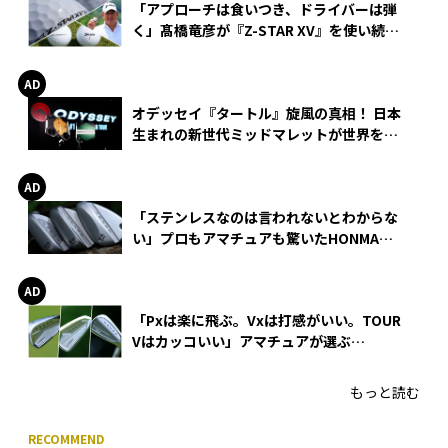
「アプローチは食いつき、ドライバーは弾
く」髙橋竜彦が『Z-STAR XV』を使い続け
る理由
オデッセイ『タートル』旋風の真相！ 日本
生まれの新世代ミッドマレットが世界を席
巻
「ステンレスなのは言われないとわからな
い」プロもアマチュアも驚いたHONMA
WEDGEの打感とスピン
「Pxは楽に飛ぶ。Vxは打感がいい。TOUR
Vはカッコいい」アマチュアが選ぶ
HONMA「T//WORLD アイアン」
もっと読む