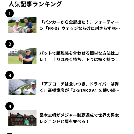
人気記事ランキング
「バンカーから全部出た！」フォーティー
ン「FR-3」ウェッジなら砂に刺さらず脱出
できる？
パットで距離感を合わせる簡単な方法はコ
レ！ 上りは長く持ち、下りは短く持つ！
「アプローチは食いつき、ドライバーは弾
く」髙橋竜彦が『Z-STAR XV』を使い続け
る理由
桑木志帆がメジャー制覇達成で世界の男女
レジェンドと肩を並べる！