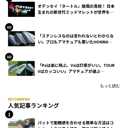
オデッセイ『タートル』旋風の真相！ 日本
生まれの新世代ミッドマレットが世界を席
巻
「ステンレスなのは言われないとわからな
い」プロもアマチュアも驚いたHONMA
WEDGEの打感とスピン
「Pxは楽に飛ぶ。Vxは打感がいい。TOUR
Vはカッコいい」アマチュアが選ぶ
HONMA「T//WORLD アイアン」
もっと読む
人気記事ランキング
パットで距離感を合わせる簡単な方法はコ