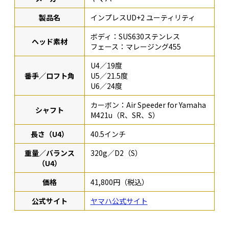
製品名
インプレスUD+2 ユーティリティ
ボディ：SUS630ステンレス
ヘッド素材
フェース：マレージング455
U4／19度
番手／ロフト角
U5／21.5度
U6／24度
カーボン：Air Speeder for Yamaha
シャフト
M421u（R、SR、S）
長さ（U4）
40.5インチ
重量／バランス
320g／D2（S）
（U4）
価格
41,800円（税込）
公式サイト
ヤマハ公式サイト