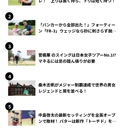
レ！ 上りは長く持ち、下りは短く持つ！
「バンカーから全部出た！」フォーティー
ン「FR-3」ウェッジなら砂に刺さらず脱出
できる？
菅楓華 のスイングは日本女子ツアーNo.1!?
マネるには足の踏ん張りが必要
桑木志帆がメジャー制覇達成で世界の男女
レジェンドと肩を並べる！
中島啓太の最新セッティングを全英オープ
ンで取材！ パターは新作『トーチド』を投
入