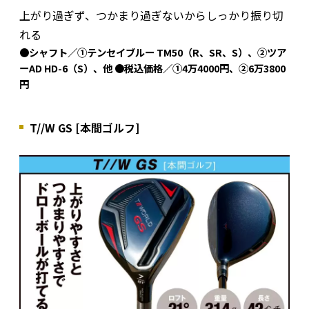
上がり過ぎず、つかまり過ぎないからしっかり振り切
れる
●シャフト／①テンセイブルー TM50（R、SR、S）、②ツア
ーAD HD-6（S）、他 ●税込価格／①4万4000円、②6万3800
円
T//W GS [本間ゴルフ]