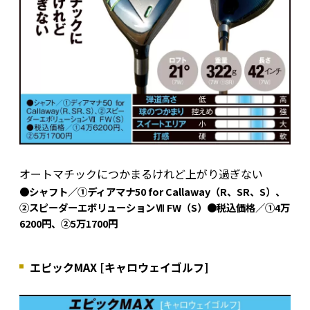
オートマチックにつかまるけれど上がり過ぎない
●シャフト／①ディアマナ50 for Callaway（R、SR、S）、
②スピーダーエボリューションⅦ FW（S）●税込価格／①4万
6200円、②5万1700円
エピックMAX [キャロウェイゴルフ]