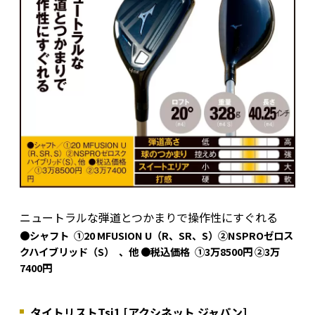
ニュートラルな弾道とつかまりで操作性にすぐれる
●シャフト ①20 MFUSION U（R、SR、S）②NSPROゼロス
クハイブリッド（S） 、他 ●税込価格 ①3万8500円 ②3万
7400円
タイトリストTsi1 [アクシネット ジャパン]