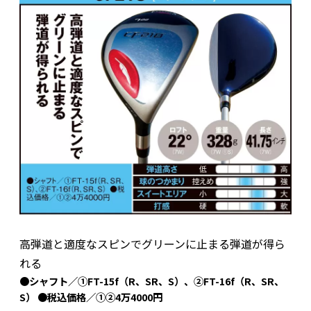
高弾道と適度なスピンでグリーンに止まる弾道が得ら
れる
●シャフト／①FT-15f（R、SR、S）、②FT-16f（R、SR、
S） ●税込価格／①②4万4000円