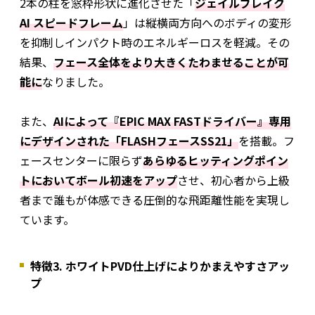
2本の柱を窓枠形状に進化させた「
ジェイルブレイク
AI スピードフレーム
」は縦横両方向へのボディの変形
を抑制しインパクト時のエネルギーロスを軽減。その
結果、
フェース全体をより大きくたわませることが可
能に
なりました。
また、
AIによって『EPIC MAX FASTドライバー』専用
にデザインされた「FLASHフェースSS21」
を搭載。フ
ェースセンターに限らず
あらゆるヒッティングポイン
トにおいてボール初速をアップ
させ、初心者から上級
者まで誰もが体感できる圧倒的な飛距離性能を実現し
ています。
特徴3. ホワイトPVD仕上げによりかまえやすさアッ
プ