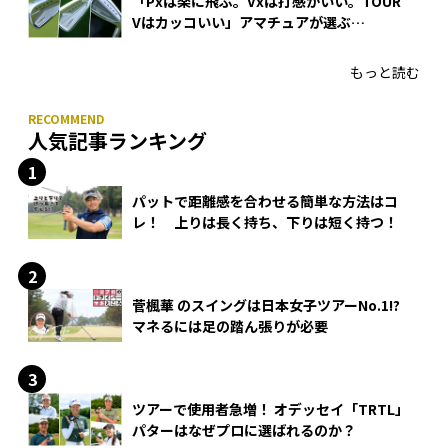
「Pxは楽に飛ぶ。Vxは打感がいい。TOUR
Vはカッコいい」アマチュアが選ぶ
HONMA「T//WORLD アイアン」
もっと読む
人気記事ランキング
パットで距離感を合わせる簡単な方法はコ
レ！ 上りは長く持ち、下りは短く持つ！
菅楓華 のスイングは日本女子ツアーNo.1!?
マネるには足の踏ん張りが必要
ツアーで使用者急増！ オデッセイ「TRTL」
パターはなぜプロに選ばれるのか？