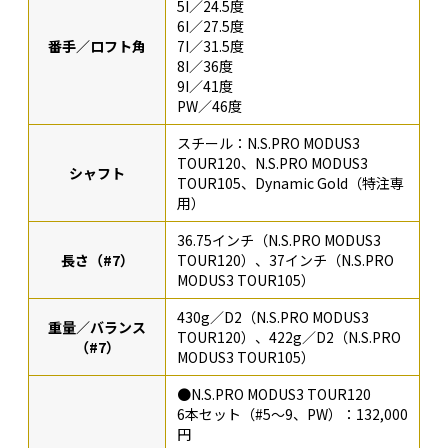
5I／24.5度
6I／27.5度
番手／ロフト角
7I／31.5度
8I／36度
9I／41度
PW／46度
スチール：N.S.PRO MODUS3
TOUR120、N.S.PRO MODUS3
シャフト
TOUR105、Dynamic Gold（特注専
用）
36.75インチ（N.S.PRO MODUS3
長さ（#7）
TOUR120）、37インチ（N.S.PRO
MODUS3 TOUR105）
430g／D2（N.S.PRO MODUS3
重量／バランス
TOUR120）、422g／D2（N.S.PRO
（#7）
MODUS3 TOUR105）
●N.S.PRO MODUS3 TOUR120
6本セット（#5〜9、PW）：132,000
円