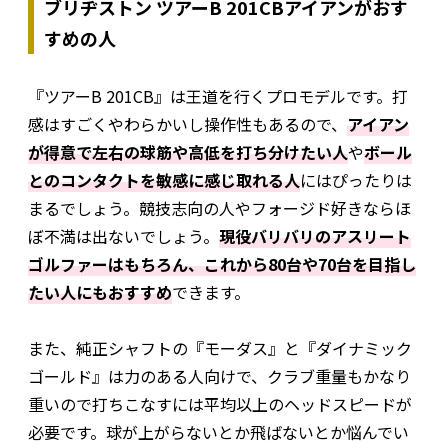
ブリヂストン ツアーB 201CBアイアンがおす
すめの人
『ツアーB 201CB』は王道を行くプロモデルです。打
感はすごくやわらかいし操作性もあるので、
アイアン
が得意で左右の球筋や高低を打ち分けたい人
や
ボール
とのコンタクトを敏感に感じ取れる人
にはぴったりは
まるでしょう。競技志向の人やフォージド好きならほ
ぼ不満は出ないでしょう。
現役バリバリのアスリート
ゴルファーはもちろん、これから80台や70台を目指し
たい人にもおすすめ
できます。
また、純正シャフトの『モーダス』と『ダイナミック
ゴールド』は力のある人向けで、クラブ重量もかなり
重いので打ちこなすには平均以上のヘッドスピードが
必要です。球が上がらないとか飛ばないとか悩んでい