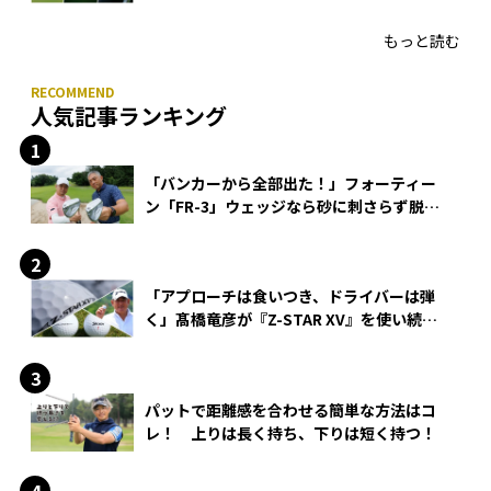
HONMA「T//WORLD アイアン」
もっと読む
人気記事ランキング
「バンカーから全部出た！」フォーティー
ン「FR-3」ウェッジなら砂に刺さらず脱出
できる？
「アプローチは食いつき、ドライバーは弾
く」髙橋竜彦が『Z-STAR XV』を使い続け
る理由
パットで距離感を合わせる簡単な方法はコ
レ！ 上りは長く持ち、下りは短く持つ！