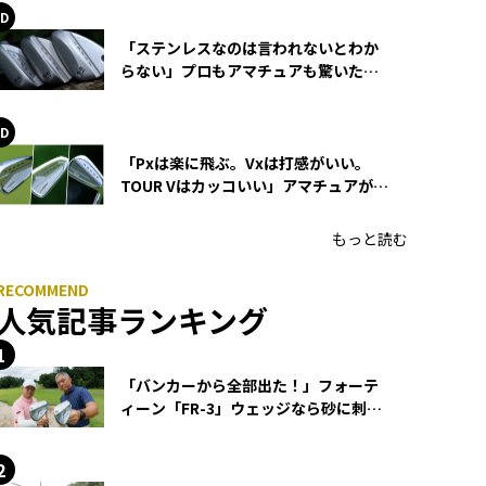
「ステンレスなのは言われないとわか
らない」プロもアマチュアも驚いた
HONMA WEDGEの打感とスピン
「Pxは楽に飛ぶ。Vxは打感がいい。
TOUR Vはカッコいい」アマチュアが選
ぶHONMA「T//WORLD アイアン」
もっと読む
人気記事ランキング
「バンカーから全部出た！」フォーテ
ィーン「FR-3」ウェッジなら砂に刺さ
らず脱出できる？