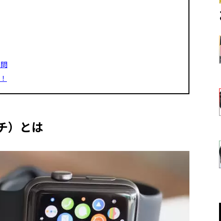
質問
う！
ッチ）とは