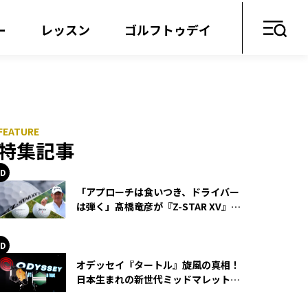
ー
レッスン
ゴルフトゥデイ
特集記事
「アプローチは食いつき、ドライバー
は弾く」髙橋竜彦が『Z-STAR XV』を
使い続ける理由
オデッセイ『タートル』旋風の真相！
日本生まれの新世代ミッドマレットが
世界を席巻