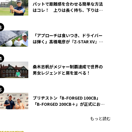
パットで距離感を合わせる簡単な方法
はコレ！ 上りは長く持ち、下りは短
く持つ！
「アプローチは食いつき、ドライバー
は弾く」髙橋竜彦が『Z-STAR XV』を
使い続ける理由
桑木志帆がメジャー制覇達成で世界の
男女レジェンドと肩を並べる！
ブリヂストン「B-FORGED 100CB」
「B-FORGED 200CB＋」が正式にお披
露目！ あのアイアンの正体がついに
明らかに！
もっと読む