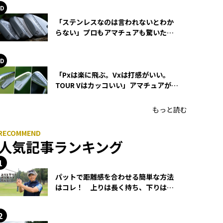
「ステンレスなのは言われないとわか
らない」プロもアマチュアも驚いた
HONMA WEDGEの打感とスピン
「Pxは楽に飛ぶ。Vxは打感がいい。
TOUR Vはカッコいい」アマチュアが選
ぶHONMA「T//WORLD アイアン」
もっと読む
人気記事ランキング
パットで距離感を合わせる簡単な方法
はコレ！ 上りは長く持ち、下りは短
く持つ！