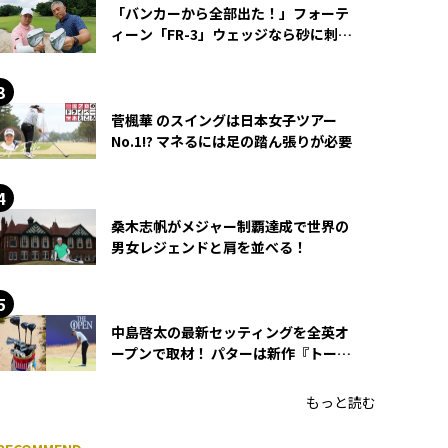
「バンカーから全部出た！」フォーテ
ィーン「FR-3」ウェッジなら砂に刺さ
らず脱出できる？
菅楓華 のスイングは日本女子ツアー
No.1!? マネるには足の踏ん張りが必要
桑木志帆がメジャー制覇達成で世界の
男女レジェンドと肩を並べる！
中島啓太の最新セッティングを全英オ
ープンで取材！ パターは新作『トーチ
ド』を投入
もっと読む