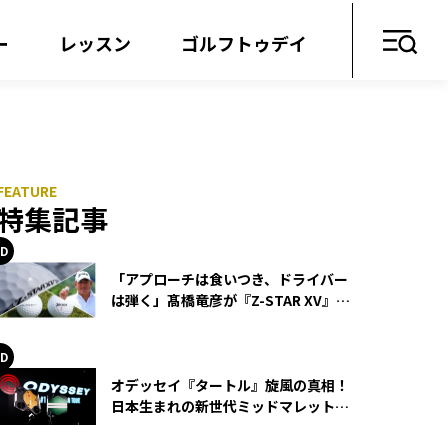
ー
レッスン
ゴルフトゥデイ
特集記事
「アプローチは食いつき、ドライバー
は弾く」髙橋竜彦が『Z-STAR XV』を
使い続ける理由
オデッセイ『タートル』旋風の真相！
日本生まれの新世代ミッドマレットが
世界を席巻