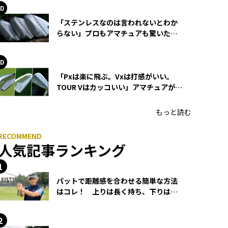
「ステンレスなのは言われないとわか
らない」プロもアマチュアも驚いた
HONMA WEDGEの打感とスピン
「Pxは楽に飛ぶ。Vxは打感がいい。
TOUR Vはカッコいい」アマチュアが選
ぶHONMA「T//WORLD アイアン」
もっと読む
人気記事ランキング
パットで距離感を合わせる簡単な方法
はコレ！ 上りは長く持ち、下りは短
く持つ！