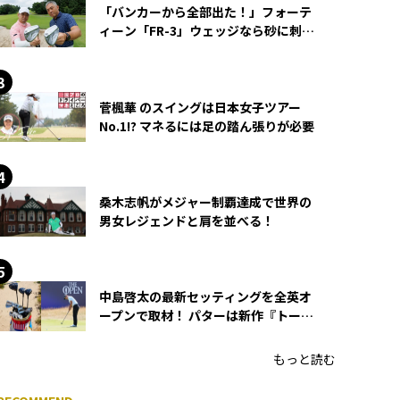
「バンカーから全部出た！」フォーテ
ィーン「FR-3」ウェッジなら砂に刺さ
らず脱出できる？
菅楓華 のスイングは日本女子ツアー
No.1!? マネるには足の踏ん張りが必要
桑木志帆がメジャー制覇達成で世界の
男女レジェンドと肩を並べる！
中島啓太の最新セッティングを全英オ
ープンで取材！ パターは新作『トーチ
ド』を投入
もっと読む