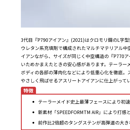
3代目『P790アイアン』(2021)はクロモリ鋼の
ウレタン系充填剤で構成されたマルチマテリアル中
イアンながら、サイズが同じく中空構造の『P770
いためかまえたときの安心感があります。テーラー
ボディの各部の薄肉化などにより低重心化を徹底。
やさしく飛ばせるアスリートアイアンに仕上がって
特徴
テーラーメイド史上最薄フェースにより初
新素材「SPEEDFORMTM AIR」により打
前作比2倍超のタングステンが高弾道の大き