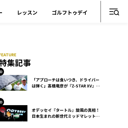
ー
レッスン
ゴルフトゥデイ
特集記事
「アプローチは食いつき、ドライバー
は弾く」髙橋竜彦が『Z-STAR XV』を
使い続ける理由
オデッセイ『タートル』旋風の真相！
日本生まれの新世代ミッドマレットが
世界を席巻