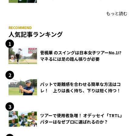
HONMA「T//WORLD アイアン」
もっと読む
人気記事ランキング
菅楓華 のスイングは日本女子ツアーNo.1!?
マネるには足の踏ん張りが必要
パットで距離感を合わせる簡単な方法はコ
レ！ 上りは長く持ち、下りは短く持つ！
ツアーで使用者急増！ オデッセイ「TRTL」
パターはなぜプロに選ばれるのか？