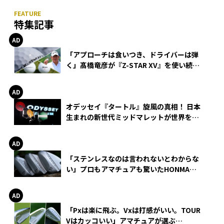
特集記事
「アプローチは食いつき、ドライバーは弾
く」髙橋竜彦が『Z-STAR XV』を使い続け
る理由
オデッセイ『タートル』旋風の真相！ 日本
生まれの新世代ミッドマレットが世界を席
巻
「ステンレスなのは言われないとわからな
い」プロもアマチュアも驚いたHONMA
WEDGEの打感とスピン
「Pxは楽に飛ぶ。Vxは打感がいい。TOUR
Vはカッコいい」アマチュアが選ぶ