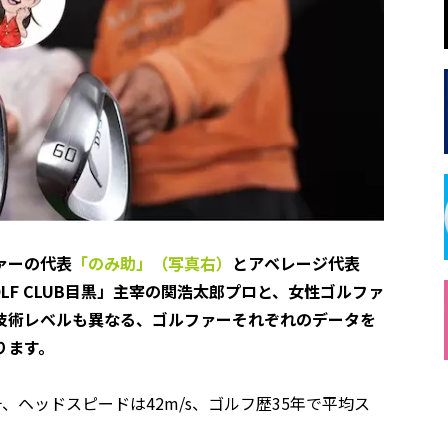
ァーの代表
「のみ助」（写真右）
とアベレージ代表
GOLF CLUB目黒」主宰の関浩太郎プロと、女性ゴルファ
技術レベルも異なる、ゴルファーそれぞれのデータを
ります。
チ、ヘッドスピードは42m/s、ゴルフ歴35年で平均ス