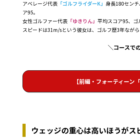
アベレージ代表
「ゴルフライダーK」
身長180セン
ア95。
女性ゴルファー代表
「ゆきりん」
平均スコア95、
スピードは31m/sという彼女は、ゴルフ歴3年なが
＼コースで
【前編・フォーティーン「
ウェッジの重心は高いほうがス