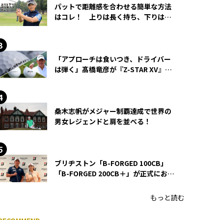
パットで距離感を合わせる簡単な方法
はコレ！ 上りは長く持ち、下りは短
く持つ！
「アプローチは食いつき、ドライバー
は弾く」髙橋竜彦が『Z-STAR XV』を
使い続ける理由
桑木志帆がメジャー制覇達成で世界の
男女レジェンドと肩を並べる！
ブリヂストン「B-FORGED 100CB」
「B-FORGED 200CB＋」が正式にお披
露目！ あのアイアンの正体がついに
明らかに！
もっと読む