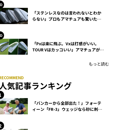
「ステンレスなのは言われないとわか
らない」プロもアマチュアも驚いた
HONMA WEDGEの打感とスピン
「Pxは楽に飛ぶ。Vxは打感がいい。
TOUR Vはカッコいい」アマチュアが選
ぶHONMA「T//WORLD アイアン」
もっと読む
人気記事ランキング
「バンカーから全部出た！」フォーテ
ィーン「FR-3」ウェッジなら砂に刺さ
らず脱出できる？